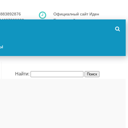
9883892876
Официалный сайт Иден
34637339032
Ельниковой
 Elnikova
innedia@gmail.com
ТЫ
Найти:
СВЕЖИЕ КОММЕНТАРИИ
РУБРИКИ
Кинотерапия
(73)