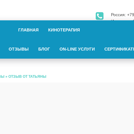
Россия: +7
Испания: +
Skype: Iden
ГЛАВНАЯ
КИНОТЕРАПИЯ
ОТЗЫВЫ
БЛОГ
ON-LINE УСЛУГИ
СЕРТИФИКА
ВЫ
»
ОТЗЫВ ОТ ТАТЬЯНЫ
ОТ ТАТЬЯНЫ
да и сейчас всё есть» Знаешь, я после нашего с тобой
ia (профессионал ораторских искуств) Начинаю с апреля
етимся.