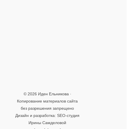
Крокус-студия
(5)
Мысли вслух
(44)
Отзывы
(46)
Полезное
(14)
Профессионалы Крокус-студии
(1)
Профессионалы Синергии
(1)
Синергия
(1)
© 2026 Иден Ельникова ·
Копирование материалов сайта
без разрешения запрещено
Дизайн и разработка: SEO-студия
Ирины Самделовой