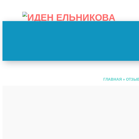
ГЛАВНАЯ
»
ОТЗЫ
ОТЗЫВ 
Спасибо моя хорошая! Прямо в точку. «Всё будет, 
разговора записалась на курс Especialista Orator
заниматься. Спасибо, спасибо ещё раз! Ещё встр