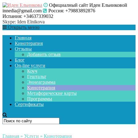
Официалный сайт Иден Ельниковой
innedia@gmail.com
Россия: +79883892876
Испания: +34637339032
Skype: Iden Elnikova
Открыть меню
Главная
Кинотерапия
Отзывы
Добавить отзыв
Блог
On-line услуги
Коуч
Гештальт
Эннеаграмма
Кинотерапия
Метафорические карты
Программы
Сертификаты
Главная
»
Услуги
»
Кинотерапия