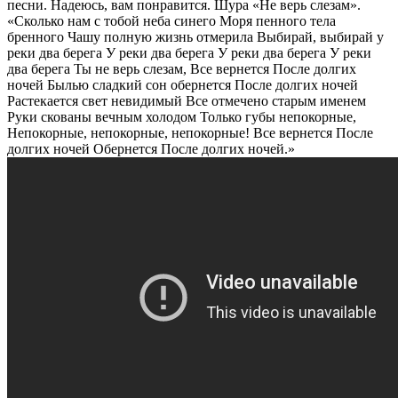
песни. Надеюсь, вам понравится. Шура «Не верь слезам».
«Сколько нам с тобой неба синего Моря пенного тела
бренного Чашу полную жизнь отмерила Выбирай, выбирай у
реки два берега У реки два берега У реки два берега У реки
два берега Ты не верь слезам, Все вернется После долгих
ночей Былью сладкий сон обернется После долгих ночей
Растекается свет невидимый Все отмечено старым именем
Руки скованы вечным холодом Только губы непокорные,
Непокорные, непокорные, непокорные! Все вернется После
долгих ночей Обернется После долгих ночей.»