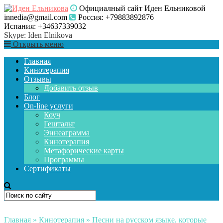
Официалный сайт Иден Ельниковой
innedia@gmail.com
Россия: +79883892876
Испания: +34637339032
Skype: Iden Elnikova
Открыть меню
Главная
Кинотерапия
Отзывы
Добавить отзыв
Блог
On-line услуги
Коуч
Гештальт
Эннеаграмма
Кинотерапия
Метафорические карты
Программы
Сертификаты
Главная
»
Кинотерапия
»
Песни на русском языке, которые