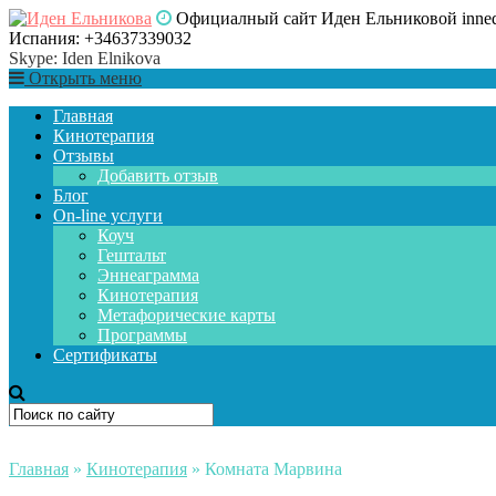
Официалный сайт Иден Ельниковой inne
Испания: +34637339032
Skype: Iden Elnikova
Открыть меню
Главная
Кинотерапия
Отзывы
Добавить отзыв
Блог
On-line услуги
Коуч
Гештальт
Эннеаграмма
Кинотерапия
Метафорические карты
Программы
Сертификаты
Главная
»
Кинотерапия
»
Комната Марвина