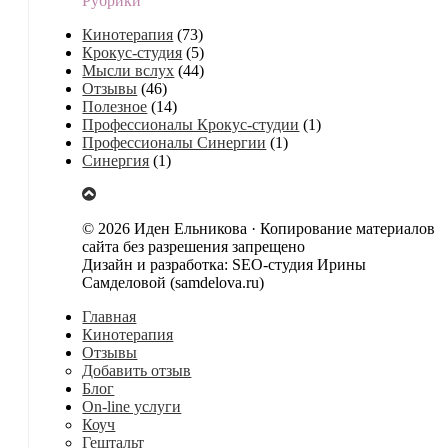
Рубрики
Кинотерапия
(73)
Крокус-студия
(5)
Мысли вслух
(44)
Отзывы
(46)
Полезное
(14)
Профессионалы Крокус-студии
(1)
Профессионалы Синергии
(1)
Синергия
(1)
© 2026 Иден Ельникова · Копирование материалов
сайта без разрешения запрещено
Дизайн и разработка: SEO-студия Ирины
Самделовой (samdelova.ru)
Главная
Кинотерапия
Отзывы
Добавить отзыв
Блог
On-line услуги
Коуч
Гештальт