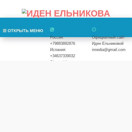
ОТКРЫТЬ МЕНЮ
Россия:
Официалный сайт
+79883892876
Иден Ельниковой
ГЛАВНАЯ
Испания:
innedia@gmail.com
+34637339032
Skype: Iden
КИНОТЕРАПИЯ
Elnikova
ГЛАВНАЯ
»
СИНЕРГИЯ
»
ПРОФЕССИОНАЛЫ
ОТЗЫВЫ
ПРОФЕССИОНАЛЫ
БЛОГ
ON-LINE
ПОДЕЛИТЕСЬ СТРАНИЦЕЙ
УСЛУГИ